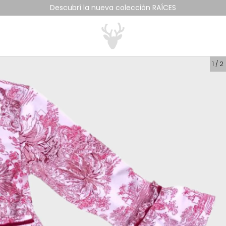
Descubrí la nueva colección RAÍCES
1
/
2