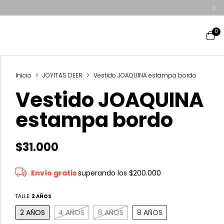
0
Inicio
>
JOYITAS DEER
>
Vestido JOAQUINA estampa bordo
Vestido JOAQUINA
estampa bordo
$31.000
Envío gratis
superando los
$200.000
TALLE:
2 AÑOS
2 AÑOS
4 AÑOS
6 AÑOS
8 AÑOS