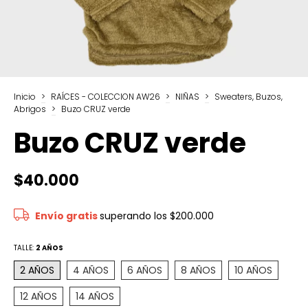
Inicio
>
RAÍCES - COLECCION AW26
>
NIÑAS
>
Sweaters, Buzos,
Abrigos
>
Buzo CRUZ verde
Buzo CRUZ verde
$40.000
Envío gratis
superando los
$200.000
TALLE:
2 AÑOS
2 AÑOS
4 AÑOS
6 AÑOS
8 AÑOS
10 AÑOS
12 AÑOS
14 AÑOS