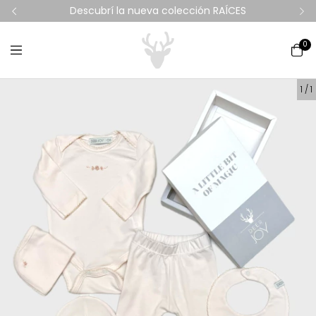
ERES
Descubrí la nueva colección RAÍCES
10%
0
1
/
1